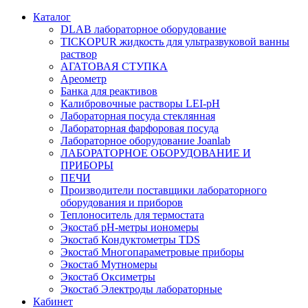
Каталог
DLAB лабораторное оборудование
TICKOPUR жидкость для ультразвуковой ванны
раствор
АГАТОВАЯ СТУПКА
Ареометр
Банка для реактивов
Калибровочные растворы LEI-pH
Лабораторная посуда стеклянная
Лабораторная фарфоровая посуда
Лабораторное оборудование Joanlab
ЛАБОРАТОРНОЕ ОБОРУДОВАНИЕ И
ПРИБОРЫ
ПЕЧИ
Производители поставщики лабораторного
оборудования и приборов
Теплоноситель для термостата
Экостаб pH-метры иономеры
Экостаб Кондуктометры TDS
Экостаб Многопараметровые приборы
Экостаб Мутномеры
Экостаб Оксиметры
Экостаб Электроды лабораторные
Кабинет