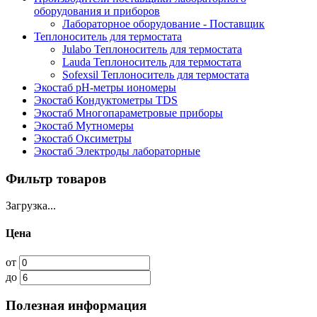
оборудования и приборов
Лабораторное оборудование - Поставщик
Теплоноситель для термостата
Julabo Теплоноситель для термостата
Lauda Теплоноситель для термостата
Sofexsil Теплоноситель для термостата
Экостаб pH-метры иономеры
Экостаб Кондуктометры TDS
Экостаб Многопараметровые приборы
Экостаб Мутномеры
Экостаб Оксиметры
Экостаб Электроды лабораторные
Фильтр товаров
Загрузка...
Цена
от
до
Полезная информация