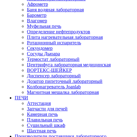
Афрометр
Баня водяная лабораторная
Барометр
Влагомер
Муфельная печь
Определение нефтепродуктов
Плита нагревательная лабораторная
Ротационный испаритель
Секундомер
Сосуды Дьюара
Термостат лабораторный
Центрифуга лабораторная медицинская
ВОРТЕКС-ШЕЙКЕР
Диспенсер лабораторный
Дозатор пипеточный лабораторный
Колбонагреватель Joanlab
Магнитная мешалка лабораторная
ПЕЧИ
Аттестация
Запчасти для печей
Камерная печь
Плавильная печь
Сушильный шкаф
Шахтная печь
Производители поставщики лабораторного