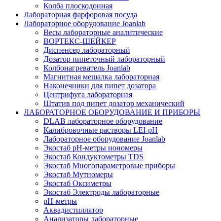
Колба плоскодонная
Лабораторная фарфоровая посуда
Лабораторное оборудование Joanlab
Весы лабораторные аналитические
ВОРТЕКС-ШЕЙКЕР
Диспенсер лабораторный
Дозатор пипеточный лабораторный
Колбонагреватель Joanlab
Магнитная мешалка лабораторная
Наконечники для пипет дозатора
Центрифуга лабораторная
Штатив под пипет дозатор механический
ЛАБОРАТОРНОЕ ОБОРУДОВАНИЕ И ПРИБОРЫ
DLAB лабораторное оборудование
Калибровочные растворы LEI-pH
Лабораторное оборудование Joanlab
Экостаб pH-метры иономеры
Экостаб Кондуктометры TDS
Экостаб Многопараметровые приборы
Экостаб Мутномеры
Экостаб Оксиметры
Экостаб Электроды лабораторные
pH-метры
Аквадистиллятор
Анализаторы лабораторные