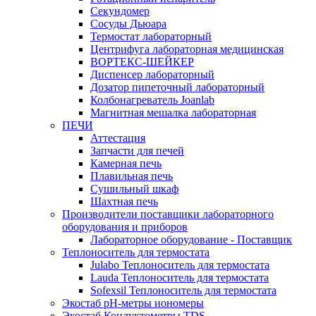
Секундомер
Сосуды Дьюара
Термостат лабораторный
Центрифуга лабораторная медицинская
ВОРТЕКС-ШЕЙКЕР
Диспенсер лабораторный
Дозатор пипеточный лабораторный
Колбонагреватель Joanlab
Магнитная мешалка лабораторная
ПЕЧИ
Аттестация
Запчасти для печей
Камерная печь
Плавильная печь
Сушильный шкаф
Шахтная печь
Производители поставщики лабораторного
оборудования и приборов
Лабораторное оборудование - Поставщик
Теплоноситель для термостата
Julabo Теплоноситель для термостата
Lauda Теплоноситель для термостата
Sofexsil Теплоноситель для термостата
Экостаб pH-метры иономеры
Экостаб Кондуктометры TDS