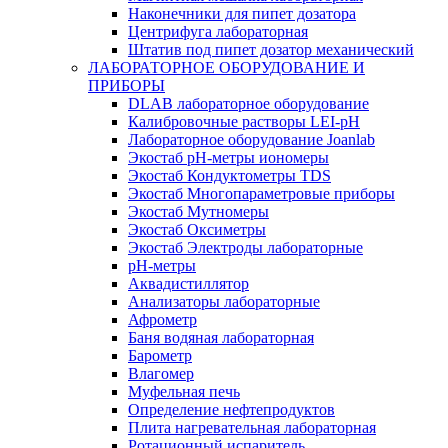
Наконечники для пипет дозатора
Центрифуга лабораторная
Штатив под пипет дозатор механический
ЛАБОРАТОРНОЕ ОБОРУДОВАНИЕ И
ПРИБОРЫ
DLAB лабораторное оборудование
Калибровочные растворы LEI-pH
Лабораторное оборудование Joanlab
Экостаб pH-метры иономеры
Экостаб Кондуктометры TDS
Экостаб Многопараметровые приборы
Экостаб Мутномеры
Экостаб Оксиметры
Экостаб Электроды лабораторные
pH-метры
Аквадистиллятор
Анализаторы лабораторные
Афрометр
Баня водяная лабораторная
Барометр
Влагомер
Муфельная печь
Определение нефтепродуктов
Плита нагревательная лабораторная
Ротационный испаритель