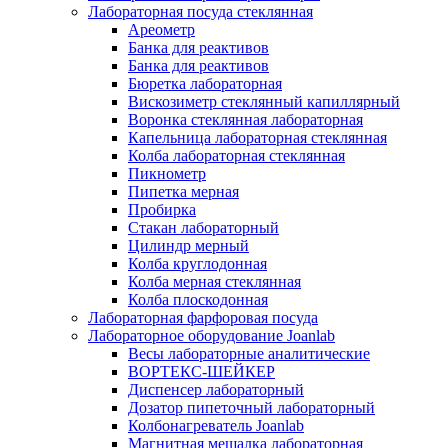
Лабораторная посуда стеклянная
Ареометр
Банка для реактивов
Банка для реактивов
Бюретка лабораторная
Вискозиметр стеклянный капиллярный
Воронка стеклянная лабораторная
Капельница лабораторная стеклянная
Колба лабораторная стеклянная
Пикнометр
Пипетка мерная
Пробирка
Стакан лабораторный
Цилиндр мерный
Колба круглодонная
Колба мерная стеклянная
Колба плоскодонная
Лабораторная фарфоровая посуда
Лабораторное оборудование Joanlab
Весы лабораторные аналитические
ВОРТЕКС-ШЕЙКЕР
Диспенсер лабораторный
Дозатор пипеточный лабораторный
Колбонагреватель Joanlab
Магнитная мешалка лабораторная