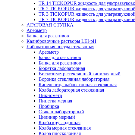
TR 14 TICKOPUR жидкость для ультразвуков
TR 2 TICKOPUR жидкость для ультразвуково
TR 3 TICKOPUR жидкость для ультразвуково
TR 7 TICKOPUR жидкость для ультразвуково
АГАТОВАЯ СТУПКА
Ареометр
Банка для реактивов
Калибровочные растворы LEI-pH
Лабораторная посуда стеклянная
Ареометр
Банка для реактивов
Банка для реактивов
Бюретка лабораторная
Вискозиметр стеклянный капиллярный
Воронка стеклянная лабораторная
Капельница лабораторная стеклянная
Колба лабораторная стеклянная
Пикнометр
Пипетка мерная
Пробирка
Стакан лабораторный
Цилиндр мерный
Колба круглодонная
Колба мерная стеклянная
Колба плоскодонная