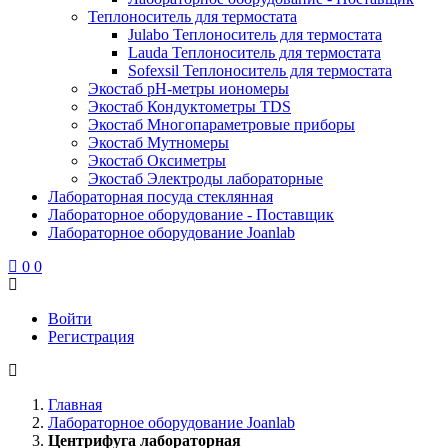
Теплоноситель для термостата
Julabo Теплоноситель для термостата
Lauda Теплоноситель для термостата
Sofexsil Теплоноситель для термостата
Экостаб pH-метры иономеры
Экостаб Кондуктометры TDS
Экостаб Многопараметровые приборы
Экостаб Мутномеры
Экостаб Оксиметры
Экостаб Электроды лабораторные
Лабораторная посуда стеклянная
Лабораторное оборудование - Поставщик
Лабораторное оборудование Joanlab
0
0
Войти
Регистрация
Главная
Лабораторное оборудование Joanlab
Центрифуга лабораторная