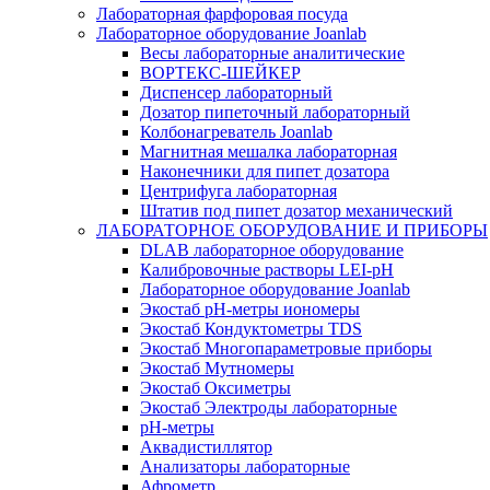
Лабораторная фарфоровая посуда
Лабораторное оборудование Joanlab
Весы лабораторные аналитические
ВОРТЕКС-ШЕЙКЕР
Диспенсер лабораторный
Дозатор пипеточный лабораторный
Колбонагреватель Joanlab
Магнитная мешалка лабораторная
Наконечники для пипет дозатора
Центрифуга лабораторная
Штатив под пипет дозатор механический
ЛАБОРАТОРНОЕ ОБОРУДОВАНИЕ И ПРИБОРЫ
DLAB лабораторное оборудование
Калибровочные растворы LEI-pH
Лабораторное оборудование Joanlab
Экостаб pH-метры иономеры
Экостаб Кондуктометры TDS
Экостаб Многопараметровые приборы
Экостаб Мутномеры
Экостаб Оксиметры
Экостаб Электроды лабораторные
pH-метры
Аквадистиллятор
Анализаторы лабораторные
Афрометр