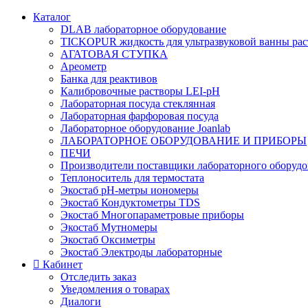
Каталог
DLAB лабораторное оборудование
TICKOPUR жидкость для ультразвуковой ванны рас
АГАТОВАЯ СТУПКА
Ареометр
Банка для реактивов
Калибровочные растворы LEI-pH
Лабораторная посуда стеклянная
Лабораторная фарфоровая посуда
Лабораторное оборудование Joanlab
ЛАБОРАТОРНОЕ ОБОРУДОВАНИЕ И ПРИБОРЫ
ПЕЧИ
Производители поставщики лабораторного оборудо
Теплоноситель для термостата
Экостаб pH-метры иономеры
Экостаб Кондуктометры TDS
Экостаб Многопараметровые приборы
Экостаб Мутномеры
Экостаб Оксиметры
Экостаб Электроды лабораторные
Кабинет
Отследить заказ
Уведомления о товарах
Диалоги