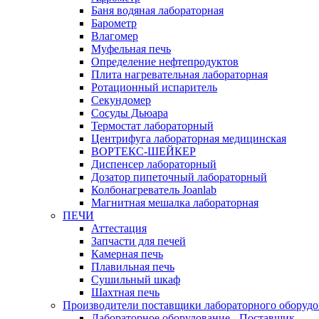
Баня водяная лабораторная
Барометр
Влагомер
Муфельная печь
Определение нефтепродуктов
Плита нагревательная лабораторная
Ротационный испаритель
Секундомер
Сосуды Дьюара
Термостат лабораторный
Центрифуга лабораторная медицинская
ВОРТЕКС-ШЕЙКЕР
Диспенсер лабораторный
Дозатор пипеточный лабораторный
Колбонагреватель Joanlab
Магнитная мешалка лабораторная
ПЕЧИ
Аттестация
Запчасти для печей
Камерная печь
Плавильная печь
Сушильный шкаф
Шахтная печь
Производители поставщики лабораторного оборудо
Лабораторное оборудование - Поставщик