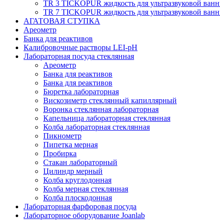
TR 3 TICKOPUR жидкость для ультразвуковой ван
TR 7 TICKOPUR жидкость для ультразвуковой ван
АГАТОВАЯ СТУПКА
Ареометр
Банка для реактивов
Калибровочные растворы LEI-pH
Лабораторная посуда стеклянная
Ареометр
Банка для реактивов
Банка для реактивов
Бюретка лабораторная
Вискозиметр стеклянный капиллярный
Воронка стеклянная лабораторная
Капельница лабораторная стеклянная
Колба лабораторная стеклянная
Пикнометр
Пипетка мерная
Пробирка
Стакан лабораторный
Цилиндр мерный
Колба круглодонная
Колба мерная стеклянная
Колба плоскодонная
Лабораторная фарфоровая посуда
Лабораторное оборудование Joanlab