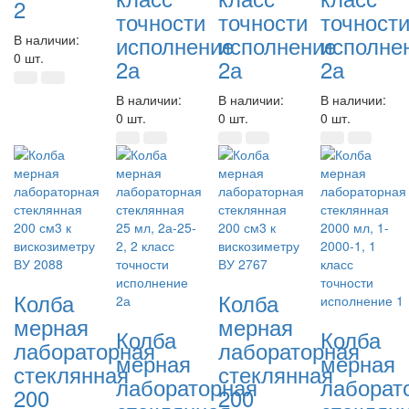
2
точности
точности
точност
исполнение
исполнение
исполне
В наличии:
0 шт.
2а
2а
2а
В наличии:
В наличии:
В наличии:
0 шт.
0 шт.
0 шт.
Колба
Колба
мерная
мерная
Колба
Колба
лабораторная
лабораторная
мерная
мерная
стеклянная
стеклянная
лабораторная
лаборат
200
200