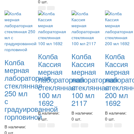
0 шт.
Колба
Колба
Колба
Колба
Кассия
Кассия
Кассия
мерная
мерная
мерная
мерная
лабораторная
лабораторная
лабораторная
лаборат
стеклянная
стеклянная
стеклянная
стеклян
250 мл
100 мл
100 мл
200 мл
с
1692
2117
1692
градуированной
В наличии:
В наличии:
В наличии:
горловиной
0 шт.
0 шт.
0 шт.
В наличии:
0 шт.