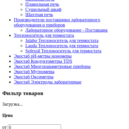
Плавильная печь
Сушильный шкаф
Шахтная печь
Производители поставщики лабораторного
оборудования и приборов
Лабораторное оборудование - Поставщик
Теплоноситель для термостата
Julabo Теплоноситель для термостата
Lauda Теплоноситель для термостата
Sofexsil Теплоноситель для термостата
Экостаб pH-метры иономеры
Экостаб Кондуктометры TDS
Экостаб Многопараметровые приборы
Экостаб Мутномеры
Экостаб Оксиметры
Экостаб Электроды лабораторные
Фильтр товаров
Загрузка...
Цена
от