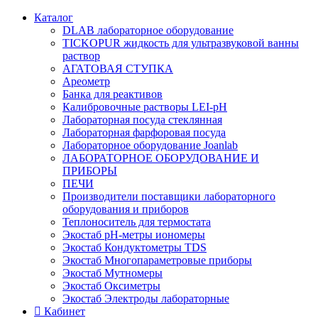
Каталог
DLAB лабораторное оборудование
TICKOPUR жидкость для ультразвуковой ванны
раствор
АГАТОВАЯ СТУПКА
Ареометр
Банка для реактивов
Калибровочные растворы LEI-pH
Лабораторная посуда стеклянная
Лабораторная фарфоровая посуда
Лабораторное оборудование Joanlab
ЛАБОРАТОРНОЕ ОБОРУДОВАНИЕ И
ПРИБОРЫ
ПЕЧИ
Производители поставщики лабораторного
оборудования и приборов
Теплоноситель для термостата
Экостаб pH-метры иономеры
Экостаб Кондуктометры TDS
Экостаб Многопараметровые приборы
Экостаб Мутномеры
Экостаб Оксиметры
Экостаб Электроды лабораторные
Кабинет