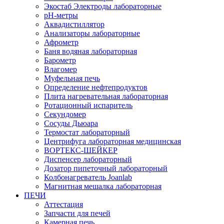
Экостаб Электроды лабораторные
pH-метры
Аквадистиллятор
Анализаторы лабораторные
Афрометр
Баня водяная лабораторная
Барометр
Влагомер
Муфельная печь
Определение нефтепродуктов
Плита нагревательная лабораторная
Ротационный испаритель
Секундомер
Сосуды Дьюара
Термостат лабораторный
Центрифуга лабораторная медицинская
ВОРТЕКС-ШЕЙКЕР
Диспенсер лабораторный
Дозатор пипеточный лабораторный
Колбонагреватель Joanlab
Магнитная мешалка лабораторная
ПЕЧИ
Аттестация
Запчасти для печей
Камерная печь