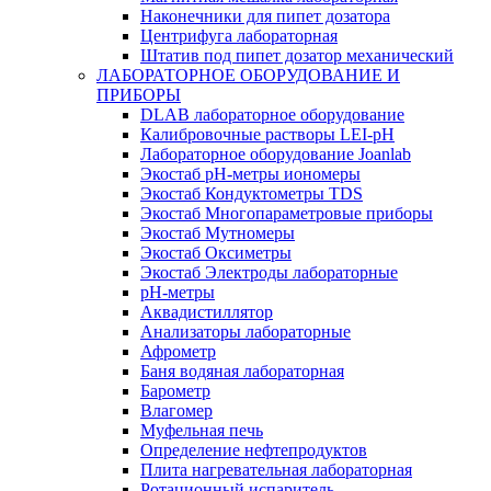
Наконечники для пипет дозатора
Центрифуга лабораторная
Штатив под пипет дозатор механический
ЛАБОРАТОРНОЕ ОБОРУДОВАНИЕ И
ПРИБОРЫ
DLAB лабораторное оборудование
Калибровочные растворы LEI-pH
Лабораторное оборудование Joanlab
Экостаб pH-метры иономеры
Экостаб Кондуктометры TDS
Экостаб Многопараметровые приборы
Экостаб Мутномеры
Экостаб Оксиметры
Экостаб Электроды лабораторные
pH-метры
Аквадистиллятор
Анализаторы лабораторные
Афрометр
Баня водяная лабораторная
Барометр
Влагомер
Муфельная печь
Определение нефтепродуктов
Плита нагревательная лабораторная
Ротационный испаритель