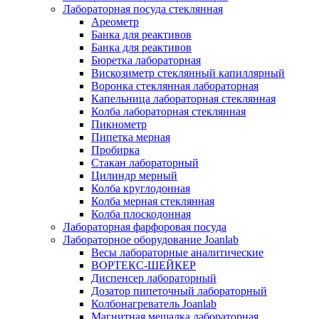
Лабораторная посуда стеклянная
Ареометр
Банка для реактивов
Банка для реактивов
Бюретка лабораторная
Вискозиметр стеклянный капиллярный
Воронка стеклянная лабораторная
Капельница лабораторная стеклянная
Колба лабораторная стеклянная
Пикнометр
Пипетка мерная
Пробирка
Стакан лабораторный
Цилиндр мерный
Колба круглодонная
Колба мерная стеклянная
Колба плоскодонная
Лабораторная фарфоровая посуда
Лабораторное оборудование Joanlab
Весы лабораторные аналитические
ВОРТЕКС-ШЕЙКЕР
Диспенсер лабораторный
Дозатор пипеточный лабораторный
Колбонагреватель Joanlab
Магнитная мешалка лабораторная